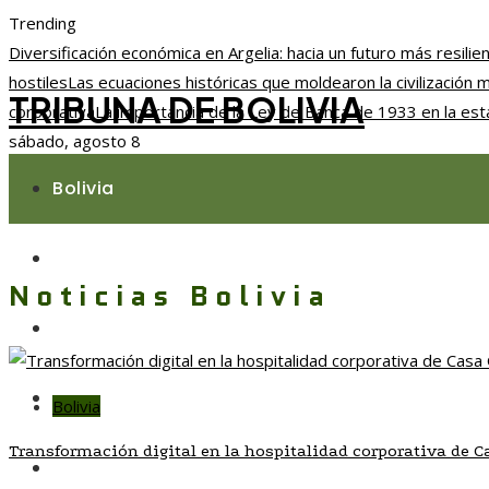
Trending
Diversificación económica en Argelia: hacia un futuro más resilie
hostiles
Las ecuaciones históricas que moldearon la civilización
TRIBUNA DE BOLIVIA
corporativa
La importancia de la Ley de Banca de 1933 en la esta
sábado, agosto 8
Bolivia
Responsabilidad social
Noticias Bolivia
Ciencia y tecnología
Cultura y ocio
Bolivia
Transformación digital en la hospitalidad corporativa de C
Inversiones y negocios