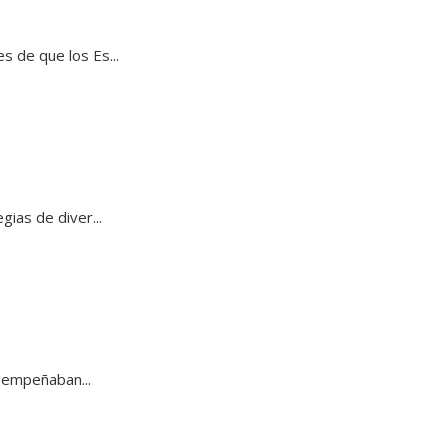
 de que los Es...
ias de diver...
esempeñaban...