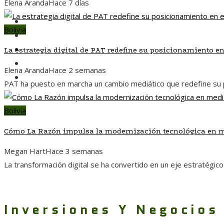
Elena Aranda
Hace 7 días
Bolivia
Bolivia
Responsabilidad social
Ciencia y tecnología
La estrategia digital de PAT redefine su posicionamiento e
Cultura y ocio
Elena Aranda
Hace 2 semanas
Inversiones y negocios
PAT ha puesto en marcha un cambio mediático que redefine su p
Bolivia
Cómo La Razón impulsa la modernización tecnológica en m
Megan Hart
Hace 3 semanas
La transformación digital se ha convertido en un eje estratégico
Inversiones Y Negocios