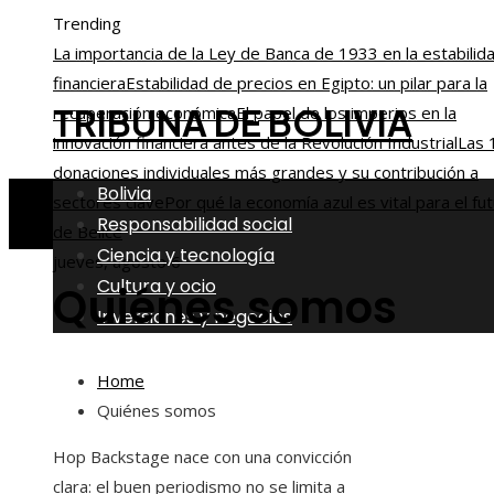
Trending
La importancia de la Ley de Banca de 1933 en la estabilid
financiera
Estabilidad de precios en Egipto: un pilar para la
TRIBUNA DE BOLIVIA
recuperación económica
El papel de los imperios en la
innovación financiera antes de la Revolución Industrial
Las 
donaciones individuales más grandes y su contribución a
Bolivia
sectores clave
Por qué la economía azul es vital para el fu
Responsabilidad social
de Belice
Ciencia y tecnología
jueves, agosto 6
Cultura y ocio
Quiénes somos
Inversiones y negocios
Home
Quiénes somos
Hop Backstage nace con una convicción
clara: el buen periodismo no se limita a