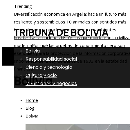
Trending
Diversificación económica en Argelia: hacia un futuro más
resiliente y sostenible
Los 10 animales con sentidos más
TRIBUNA DE BOLIVIA
impresionantes para la supervivencia en ambientes
hostiles
Las ecuaciones históricas que moldearon la civiliza
moderna
Por qué las pruebas de conocimiento cero son
Bolivia
esenciales para la protección de la información corporativ
Responsabilidad social
importancia de la Ley de Banca de 1933 en la estabilidad
Ciencia y tecnología
financiera
Cultura y ocio
Bolivia
viernes, agosto 7
Inversiones y negocios
Home
Blog
Bolivia