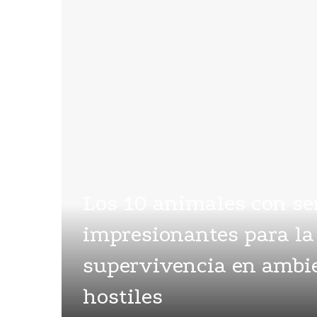
Los 10 animales con s
impresionantes para la
supervivencia en ambi
hostiles