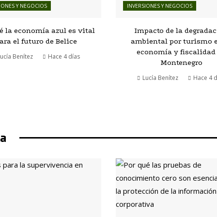
IONES Y NEGOCIOS
INVERSIONES Y NEGOCIOS
é la economía azul es vital
Impacto de la degrada
ara el futuro de Belice
ambiental por turismo e
economía y fiscalidad
ucía Benítez
Hace 4 días
Montenegro
Lucía Benítez
Hace 4 d
ía