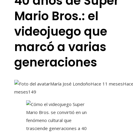
40 años de Super
Mario Bros.: el
videojuego que
marcó a varias
generaciones
María José Londoño
Hace 11 meses
Hace
meses
149