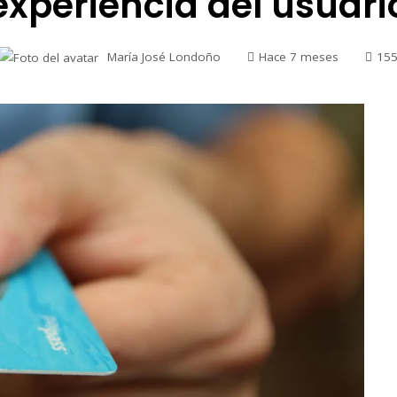
experiencia del usuari
María José Londoño
Hace 7 meses
15