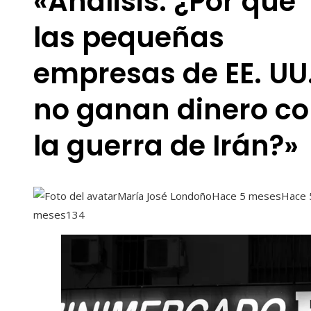
«Análisis: ¿Por qué
las pequeñas
empresas de EE. UU
no ganan dinero c
la guerra de Irán?»
María José Londoño
Hace 5 meses
Hace 
meses
134