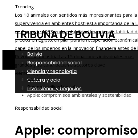
Trending
Los 10 animales con sentidos más impresionantes para la
supervivencia en ambientes hostiles
La importancia de la 
TRIBUNA DE BOLIVIA
de Banca de 1933 en la estabilidad financiera
Estabilidad 
precios en Egipto: un pilar para la recuperación económica
papel de los imperios en la innovación financiera antes de 
Bolivia
Revolución Industrial
Las 15 donaciones individuales más
Responsabilidad social
grandes y su contribución a sectores clave
Ciencia y tecnología
viernes, agosto 7
Home
Cultura y ocio
Responsabilidad social
Inversiones y negocios
Apple: compromisos ambientales y sostenibilidad
Responsabilidad social
Apple: compromiso