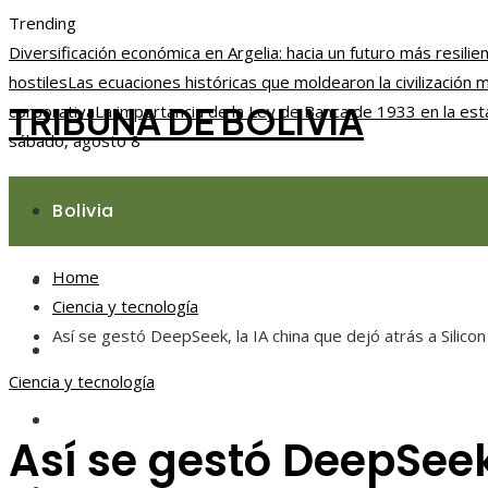
Trending
Diversificación económica en Argelia: hacia un futuro más resilie
hostiles
Las ecuaciones históricas que moldearon la civilización
TRIBUNA DE BOLIVIA
corporativa
La importancia de la Ley de Banca de 1933 en la esta
sábado, agosto 8
Bolivia
Home
Responsabilidad social
Ciencia y tecnología
Así se gestó DeepSeek, la IA china que dejó atrás a Silicon
Ciencia y tecnología
Ciencia y tecnología
Cultura y ocio
Así se gestó DeepSeek,