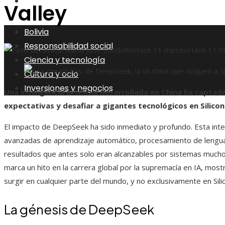
Inversiones y negocios
Valley
Bolivia
Responsabilidad social
María José Londoño
Hace 11 meses
Hace 11 
Ciencia y tecnología
Cultura y ocio
Inversiones y negocios
Una inteligencia artificial desarrollada en China ha capta
expectativas y desafiar a gigantes tecnológicos en Silicon 
El impacto de DeepSeek ha sido inmediato y profundo. Esta intel
avanzadas de aprendizaje automático, procesamiento de lenguaje
resultados que antes solo eran alcanzables por sistemas mucho
marca un hito en la carrera global por la supremacía en IA, most
surgir en cualquier parte del mundo, y no exclusivamente en Silic
La génesis de DeepSeek