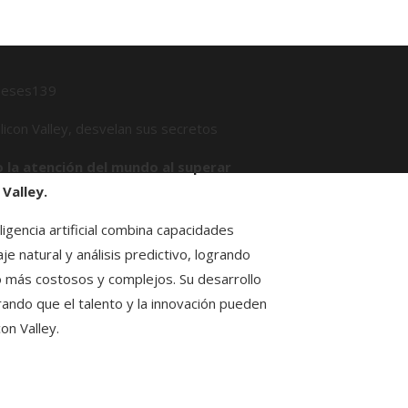
meses
139
do la atención del mundo al superar
Valley.
igencia artificial combina capacidades
 natural y análisis predictivo, logrando
 más costosos y complejos. Su desarrollo
rando que el talento y la innovación pueden
on Valley.