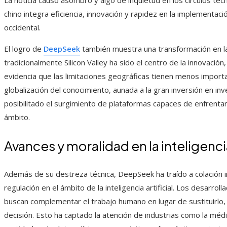
La noticia causó asombro y algo de inquietud en los círculos te
chino integra eficiencia, innovación y rapidez en la implementac
occidental.
El logro de
DeepSeek
también muestra una transformación en la
tradicionalmente Silicon Valley ha sido el centro de la innovación
evidencia que las limitaciones geográficas tienen menos importa
globalización del conocimiento, aunada a la gran inversión en inv
posibilitado el surgimiento de plataformas capaces de enfrentar
ámbito.
Avances y moralidad en la inteligencia
Además de su destreza técnica, DeepSeek ha traído a colación i
regulación en el ámbito de la inteligencia artificial. Los desarr
buscan complementar el trabajo humano en lugar de sustituirlo, 
decisión. Esto ha captado la atención de industrias como la 