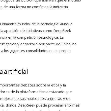
cnológicos de EE.UU., que admiten que el modelo
ión de una forma no común en la industria
 dinámica mundial de la tecnología. Aunque
, la aparición de iniciativas como DeepSeek
ncia en la competición tecnológica. La
estigación y desarrollo por parte de China, ha
 a los gigantes consolidados en su propio
 artificial
mportantes debates sobre la ética y la
olladores de la plataforma han destacado que
mejorando sus habilidades analíticas y de
médica, donde DeepSeek puede procesar enormes