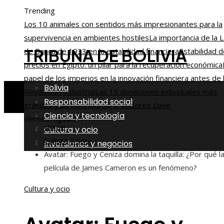
Trending
Los 10 animales con sentidos más impresionantes para la
supervivencia en ambientes hostiles
La importancia de la 
TRIBUNA DE BOLIVIA
de Banca de 1933 en la estabilidad financiera
Estabilidad 
precios en Egipto: un pilar para la recuperación económica
papel de los imperios en la innovación financiera antes de 
Bolivia
Revolución Industrial
Las 15 donaciones individuales más
Responsabilidad social
grandes y su contribución a sectores clave
Ciencia y tecnología
viernes, agosto 7
Home
Cultura y ocio
Cultura y ocio
Inversiones y negocios
Avatar: Fuego y Ceniza domina la taquilla: ¿Por qué l
película de James Cameron es un fenómeno?
Cultura y ocio