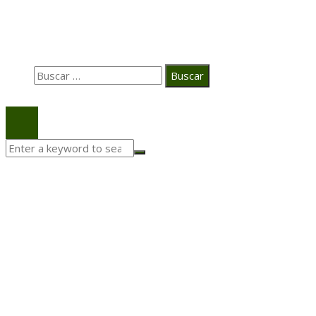
en el ecosistema audiovisual
Búsqueda
Buscar:
© 2020 Todos los derechos Reservados.