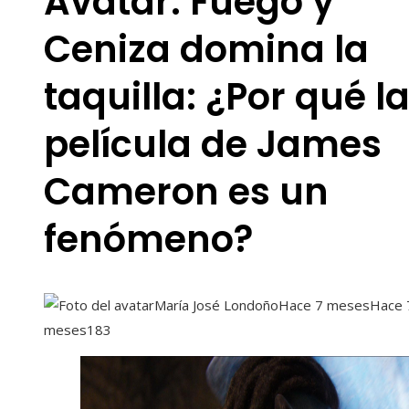
Avatar: Fuego y
Ceniza domina la
taquilla: ¿Por qué l
película de James
Cameron es un
fenómeno?
María José Londoño
Hace 7 meses
Hace 
meses
183