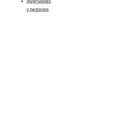
Inversiones
y negocios
Mapa Del Sitio
Aviso Legal
Quiénes somos
Contacto
Tendencias
Hace 6 días
Transformación digital en la hospitalidad corporativa
Casa Grande Hotel
Hace 2 semanas
La estrategia digital de PAT redefine su posicionamie