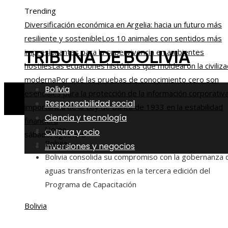
Trending
Diversificación económica en Argelia: hacia un futuro más
resiliente y sostenible
Los 10 animales con sentidos más
TRIBUNA DE BOLIVIA
impresionantes para la supervivencia en ambientes
hostiles
Las ecuaciones históricas que moldearon la civiliza
moderna
Por qué las pruebas de conocimiento cero son
Bolivia
esenciales para la protección de la información corporativ
Responsabilidad social
importancia de la Ley de Banca de 1933 en la estabilidad
Ciencia y tecnología
financiera
Home
Cultura y ocio
sábado, agosto 8
Bolivia
Inversiones y negocios
Bolivia consolida su compromiso con la gobernanza 
aguas transfronterizas en la tercera edición del
Programa de Capacitación
Bolivia