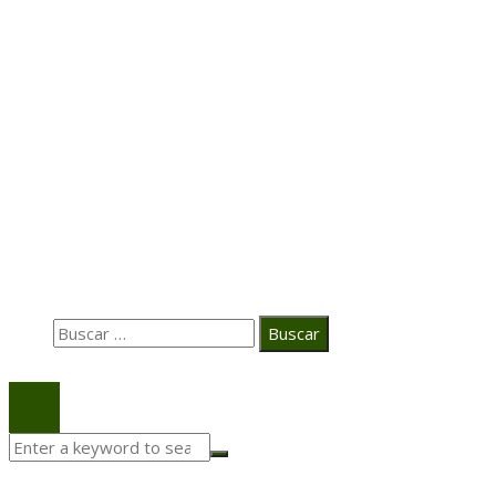
Hace 5 días
Transformación digital en la hospitalidad corporativa
Casa Grande Hotel
Hace 2 semanas
La estrategia digital de PAT redefine su posicionamie
en el ecosistema audiovisual
Búsqueda
Buscar:
© 2020 Todos los derechos Reservados.