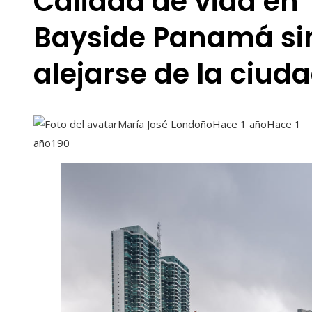
Calidad de vida en
Bayside Panamá si
alejarse de la ciud
María José Londoño
Hace 1 año
Hace 1
año
190