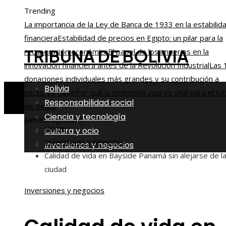
Trending
La importancia de la Ley de Banca de 1933 en la estabilid
financiera
Estabilidad de precios en Egipto: un pilar para la
TRIBUNA DE BOLIVIA
recuperación económica
El papel de los imperios en la
innovación financiera antes de la Revolución Industrial
Las 
donaciones individuales más grandes y su contribución a
Bolivia
sectores clave
Por qué la economía azul es vital para el fu
Responsabilidad social
de Belice
Ciencia y tecnología
jueves, agosto 6
Home
Cultura y ocio
Inversiones y negocios
Inversiones y negocios
Calidad de vida en Bayside Panamá sin alejarse de l
ciudad
Inversiones y negocios