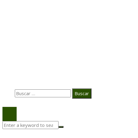
Hace 6 días
Transformación digital en la hospitalidad corporativa
Casa Grande Hotel
Hace 2 semanas
La estrategia digital de PAT redefine su posicionamie
en el ecosistema audiovisual
Búsqueda
Buscar:
© 2020 Todos los derechos Reservados.