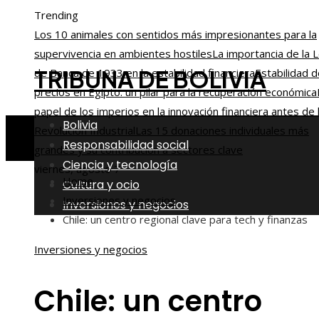
Trending
Los 10 animales con sentidos más impresionantes para la
supervivencia en ambientes hostiles
La importancia de la 
TRIBUNA DE BOLIVIA
de Banca de 1933 en la estabilidad financiera
Estabilidad 
precios en Egipto: un pilar para la recuperación económica
papel de los imperios en la innovación financiera antes de 
Bolivia
Revolución Industrial
Las 15 donaciones individuales más
Responsabilidad social
grandes y su contribución a sectores clave
Ciencia y tecnología
viernes, agosto 7
Home
Cultura y ocio
Inversiones y negocios
Inversiones y negocios
Chile: un centro regional clave para tech y finanzas
Inversiones y negocios
Chile: un centro