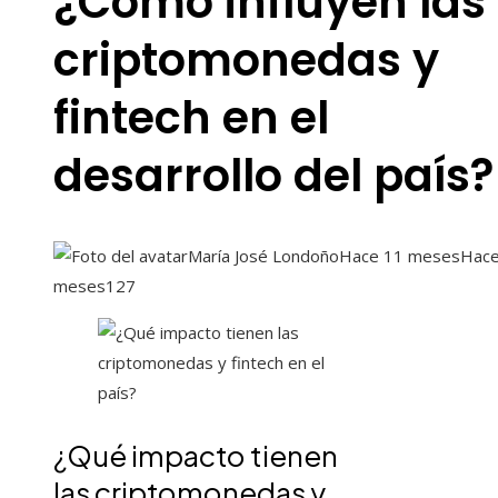
¿Cómo influyen las
criptomonedas y
fintech en el
desarrollo del país?
María José Londoño
Hace 11 meses
Hace
meses
127
¿Qué impacto tienen
las criptomonedas y