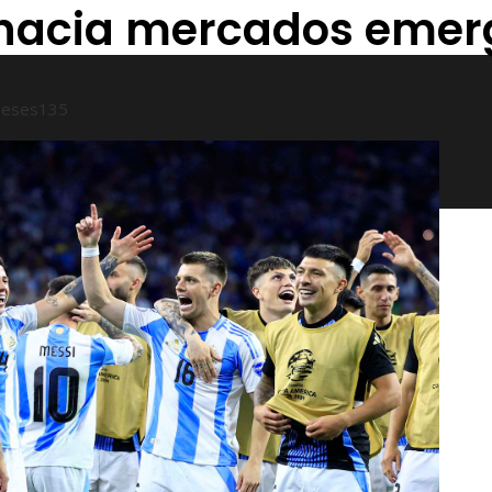
ó hacia mercados emer
meses
135