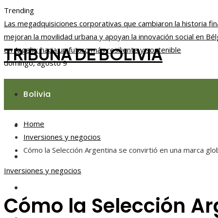
Trending
Las megadquisiciones corporativas que cambiaron la historia fin
mejoran la movilidad urbana y apoyan la innovación social en Bél
TRIBUNA DE BOLIVIA
en Argelia: hacia un futuro más resiliente y sostenible
domingo, agosto 9
Bolivia
Home
Responsabilidad social
Inversiones y negocios
Cómo la Selección Argentina se convirtió en una marca g
Ciencia y tecnología
Inversiones y negocios
Cultura y ocio
Cómo la Selección Ar