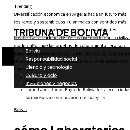
Trending
Diversificación económica en Argelia: hacia un futuro más
resiliente y sostenible
Los 10 animales con sentidos más
TRIBUNA DE BOLIVIA
impresionantes para la supervivencia en ambientes
hostiles
Las ecuaciones históricas que moldearon la civiliza
moderna
Por qué las pruebas de conocimiento cero son
Bolivia
esenciales para la protección de la información corporativ
Responsabilidad social
importancia de la Ley de Banca de 1933 en la estabilidad
Ciencia y tecnología
financiera
Home
Cultura y ocio
sábado, agosto 8
Bolivia
Inversiones y negocios
cómo Laboratorios Bagó de Bolivia fortalece la indus
farmacéutica con innovación tecnológica
Bolivia