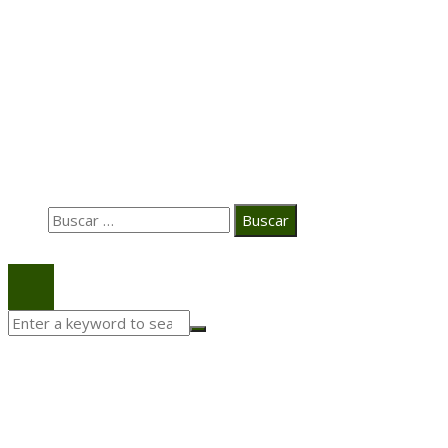
Casa Grande Hotel
Hace 2 semanas
La estrategia digital de PAT redefine su posicionamie
en el ecosistema audiovisual
Búsqueda
Buscar:
© 2020 Todos los derechos Reservados.