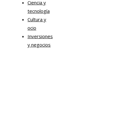
Ciencia y
tecnología
Cultura y
ocio
Inversiones
y negocios
Mapa Del Sitio
Aviso Legal
Quiénes somos
Contacto
Tendencias
Hace 7 días
Transformación digital en la hospitalidad corporativa