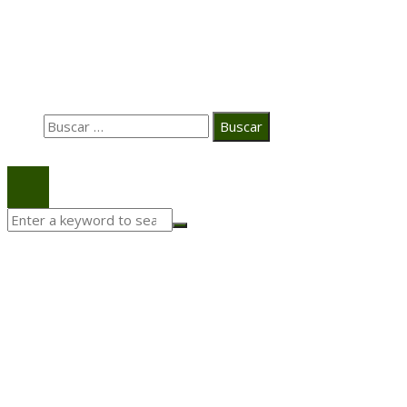
La estrategia digital de PAT redefine su posicionamie
en el ecosistema audiovisual
Búsqueda
Buscar:
© 2020 Todos los derechos Reservados.