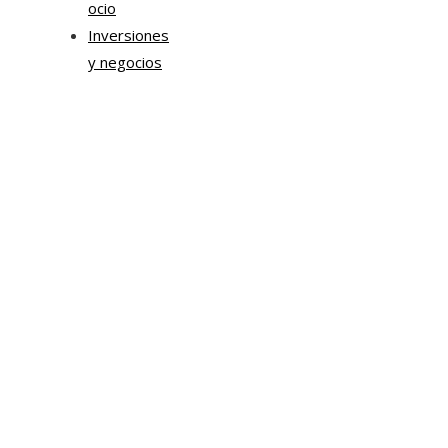
ocio
Inversiones
y negocios
Mapa Del Sitio
Aviso Legal
Quiénes somos
Contacto
Tendencias
Hace 5 días
Transformación digital en la hospitalidad corporativa
Casa Grande Hotel
Hace 2 semanas