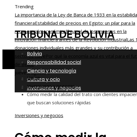
Trending
La importancia de la Ley de Banca de 1933 en la estabilid
financiera
Estabilidad de precios en Egipto: un pilar para la
TRIBUNA DE BOLIVIA
recuperación económica
El papel de los imperios en la
innovación financiera antes de la Revolución Industrial
Las 
donaciones individuales más grandes y su contribución a
Bolivia
sectores clave
Por qué la economía azul es vital para el fu
Responsabilidad social
de Belice
Ciencia y tecnología
jueves, agosto 6
Home
Cultura y ocio
Inversiones y negocios
Inversiones y negocios
Cómo medir la calidad del trato con clientes impacie
que buscan soluciones rápidas
Inversiones y negocios