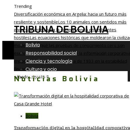
Trending
Diversificación económica en Argelia: hacia un futuro más
resiliente y sostenible
Los 10 animales con sentidos más
TRIBUNA DE BOLIVIA
impresionantes para la supervivencia en ambientes
hostiles
Las ecuaciones históricas que moldearon la civiliza
Bolivia
moderna
Por qué las pruebas de conocimiento cero son
Responsabilidad social
esenciales para la protección de la información corporativ
Ciencia y tecnología
importancia de la Ley de Banca de 1933 en la estabilidad
Cultura y ocio
financiera
Noticias Bolivia
sábado, agosto 8
Inversiones y negocios
Bolivia
Transformación digital en la hospitalidad corporativa