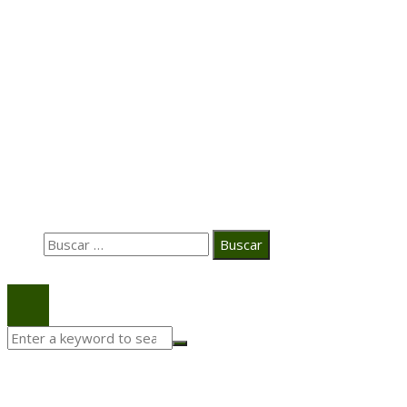
Hace 7 días
Transformación digital en la hospitalidad corporativa
Casa Grande Hotel
Hace 2 semanas
La estrategia digital de PAT redefine su posicionamie
en el ecosistema audiovisual
Búsqueda
Buscar:
© 2020 Todos los derechos Reservados.