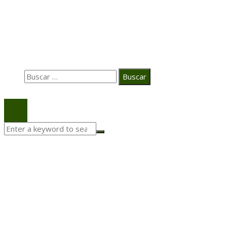
La estrategia digital de PAT redefine su posicionamie
en el ecosistema audiovisual
Búsqueda
Buscar:
© 2020 Todos los derechos Reservados.