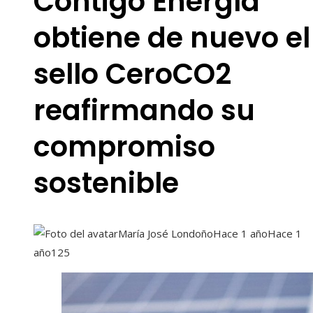
Contigo Energía
obtiene de nuevo el
sello CeroCO2
reafirmando su
compromiso
sostenible
María José Londoño
Hace 1 año
Hace 1
año
125