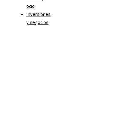
ocio
Inversiones
y negocios
Mapa Del Sitio
Aviso Legal
Quiénes somos
Contacto
Tendencias
Hace 1 semana
Transformación digital en la hospitalidad corporativa
Casa Grande Hotel
Hace 2 semanas