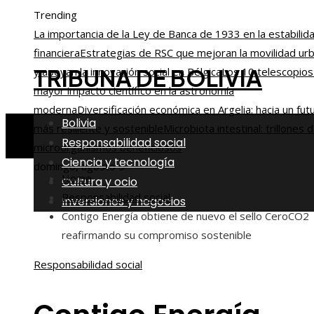
Trending
La importancia de la Ley de Banca de 1933 en la estabilid
financiera
Estrategias de RSC que mejoran la movilidad ur
TRIBUNA DE BOLIVIA
y apoyan la innovación social en Bélgica
Los 10 telescopios
mayor impacto científico en la astronomía
moderna
Diversificación económica en Argelia: hacia un fut
Bolivia
más resiliente y sostenible
Microbiota intestinal: trillones 
Responsabilidad social
microorganismos beneficiosos
Ciencia y tecnología
domingo, agosto 9
Home
Cultura y ocio
Responsabilidad social
Inversiones y negocios
Contigo Energía obtiene de nuevo el sello CeroCO2
reafirmando su compromiso sostenible
Responsabilidad social