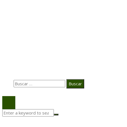
Hace 5 días
Transformación digital en la hospitalidad corporativa
Casa Grande Hotel
Hace 2 semanas
La estrategia digital de PAT redefine su posicionamie
en el ecosistema audiovisual
Búsqueda
Buscar:
© 2020 Todos los derechos Reservados.