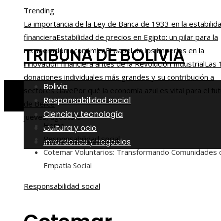
Trending
La importancia de la Ley de Banca de 1933 en la estabilid
financiera
Estabilidad de precios en Egipto: un pilar para la
TRIBUNA DE BOLIVIA
recuperación económica
El papel de los imperios en la
innovación financiera antes de la Revolución Industrial
Las 
donaciones individuales más grandes y su contribución a
Bolivia
sectores clave
Por qué la economía azul es vital para el fu
Responsabilidad social
de Belice
Ciencia y tecnología
jueves, agosto 6
Home
Cultura y ocio
Responsabilidad social
Inversiones y negocios
Cotemar Voluntarios: Transformando Comunidades 
Empatía Social
Responsabilidad social