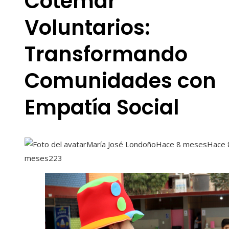
Cotemar
Voluntarios:
Transformando
Comunidades con
Empatía Social
María José Londoño
Hace 8 meses
Hace 
meses
223