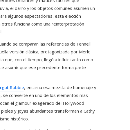
rficies brillantes y matices táctiles que
lluvia, el barro y los objetos comunes asumen un
 para algunos espectadores, esta elección
a otros funciona como una reinterpretación
l.
uando se comparan las referencias de Fennell
uella versión clásica, protagonizada por Merle
a que, con el tiempo, llegó a influir tanto como
parece asumir que ese precedente forma parte
rgot Robbie
, encarna esa mezcla de homenaje y
an, se convierte en uno de los elementos más
vocan el glamour exagerado del Hollywood
lo, pieles y joyas abundantes transforman a Cathy
ismo histórico.