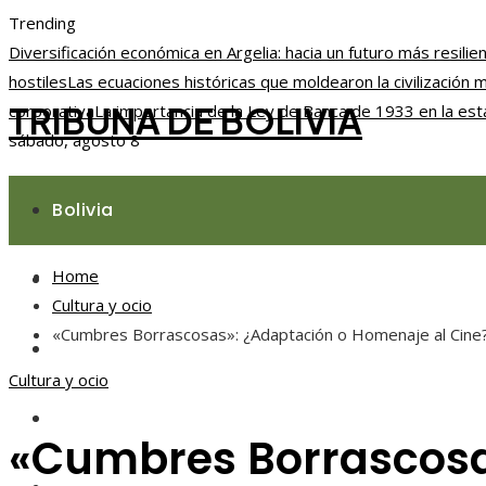
Trending
Diversificación económica en Argelia: hacia un futuro más resilie
hostiles
Las ecuaciones históricas que moldearon la civilización
TRIBUNA DE BOLIVIA
corporativa
La importancia de la Ley de Banca de 1933 en la esta
sábado, agosto 8
Bolivia
Home
Responsabilidad social
Cultura y ocio
«Cumbres Borrascosas»: ¿Adaptación o Homenaje al Cine
Ciencia y tecnología
Cultura y ocio
Cultura y ocio
«Cumbres Borrascosa