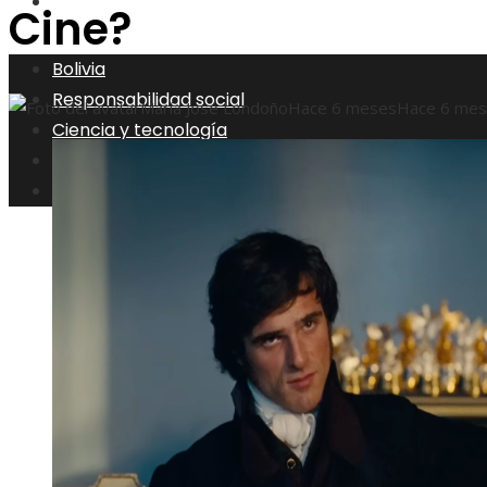
Inversiones y negocios
Cine?
Bolivia
Responsabilidad social
María José Londoño
Hace 6 meses
Hace 6 me
Ciencia y tecnología
Cultura y ocio
Inversiones y negocios