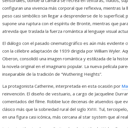
sensoriales, donde la cámara se recrea en texturas, fluidos, supe
configuran una vivencia más corporal que reflexiva, mientras la 
peso casi simbólico sin llegar a desprenderse de lo superficial;
supone una ruptura con el espíritu de Brontë, mientras que par
atrevida que traslada la fuerza romántica al lenguaje visual actua
El diálogo con el pasado cinematográfico es aún más evidente c
con la célebre adaptación de 1939 dirigida por William Wyler. Aq
Oberon, consolidó una imagen romántica y estilizada de la histori
la novela original en el imaginario popular. La nueva película 
inseparable de la tradición de “Wuthering Heights”.
La protagonista Catherine, interpretada en esta ocasión por
Ma
reinvención. El diseño de vestuario, a cargo de Jacqueline Durr
comentados del filme. Robbie luce decenas de atuendos que e
clásico más que la sobriedad rural del siglo XVIII. Tul, terciope
en una figura casi icónica, más cercana al star system que al real