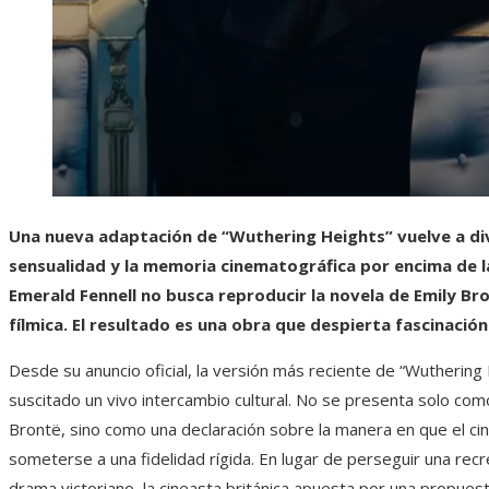
Una nueva adaptación de “Wuthering Heights” vuelve a divid
sensualidad y la memoria cinematográfica por encima de la 
Emerald Fennell no busca reproducir la novela de Emily Bro
fílmica. El resultado es una obra que despierta fascinación
Desde su anuncio oficial, la versión más reciente de “Wuthering 
suscitado un vivo intercambio cultural. No se presenta solo com
Brontë, sino como una declaración sobre la manera en que el cine
someterse a una fidelidad rígida. En lugar de perseguir una rec
drama victoriano, la cineasta británica apuesta por una propuest