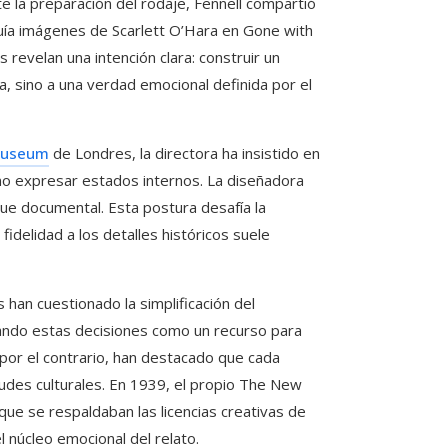
nte la preparación del rodaje, Fennell compartió
uía imágenes de Scarlett O’Hara en Gone with
s revelan una intención clara: construir un
ca, sino a una verdad emocional definida por el
 Museum
de Londres, la directora ha insistido en
no expresar estados internos. La diseñadora
que documental. Esta postura desafía la
idelidad a los detalles históricos suele
han cuestionado la simplificación del
etando estas decisiones como un recurso para
, por el contrario, han destacado que cada
tudes culturales. En 1939, el propio The New
 que se respaldaban las licencias creativas de
l núcleo emocional del relato.