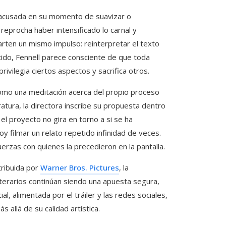
fue acusada en su momento de suavizar o
e reprocha haber intensificado lo carnal y
rten un mismo impulso: reinterpretar el texto
tido, Fennell parece consciente de que toda
rivilegia ciertos aspectos y sacrifica otros.
e como una meditación acerca del propio proceso
eratura, la directora inscribe su propuesta dentro
el proyecto no gira en torno a si se ha
y filmar un relato repetido infinidad de veces.
 fuerzas con quienes la precedieron en la pantalla.
tribuida por
Warner Bros. Pictures
, la
iterarios continúan siendo una apuesta segura,
al, alimentada por el tráiler y las redes sociales,
s allá de su calidad artística.