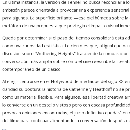
En última instancia, la versión de Fennell no busca reconciliar a 
ambición parece orientada a provocar una experiencia sensorial i
para algunos. La superficie brillante —esa piel húmeda sobre 
metáfora de una propuesta que privilegia el impacto visual inme
Queda por determinar si el paso del tiempo consolidará esta a
como una curiosidad estilística. Lo cierto es que, al igual que oc
discusión sobre “Wuthering Heights” trasciende la comparación co
conversación más amplia sobre cómo el cine reescribe la literat
contemporáneo de un clásico.
Al elegir centrarse en el Hollywood de mediados del siglo XX en
claridad su postura: la historia de Catherine y Heathcliff no s
como un material flexible. Para algunos, esa libertad creativa ar
lo convierte en un destello vistoso pero con escasa profundida
provocan opiniones encontradas, el juicio definitivo quedará en
del filme para continuar alimentando la conversación después d