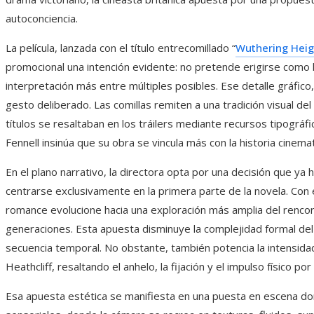
autoconciencia.
La película, lanzada con el título entrecomillado “
Wuthering Heig
promocional una intención evidente: no pretende erigirse como l
interpretación más entre múltiples posibles. Ese detalle gráfic
gesto deliberado. Las comillas remiten a una tradición visual d
títulos se resaltaban en los tráilers mediante recursos tipográfi
Fennell insinúa que su obra se vincula más con la historia cinem
En el plano narrativo, la directora opta por una decisión que ya
centrarse exclusivamente en la primera parte de la novela. Con e
romance evolucione hacia una exploración más amplia del rencor,
generaciones. Esta apuesta disminuye la complejidad formal del 
secuencia temporal. No obstante, también potencia la intensidad 
Heathcliff, resaltando el anhelo, la fijación y el impulso físico por
Esa apuesta estética se manifiesta en una puesta en escena do