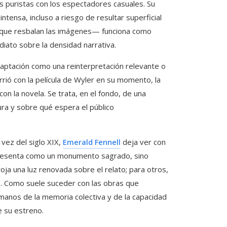
los puristas con los espectadores casuales. Su
ntensa, incluso a riesgo de resultar superficial
la que resbalan las imágenes— funciona como
diato sobre la densidad narrativa.
daptación como una reinterpretación relevante o
urrió con la película de Wyler en su momento, la
n la novela. Se trata, en el fondo, de una
ura y sobre qué espera el público
 vez del siglo XIX,
Emerald Fennell
deja ver con
e presenta como un monumento sagrado, sino
roja una luz renovada sobre el relato; para otros,
d. Como suele suceder con las obras que
 manos de la memoria colectiva y de la capacidad
e su estreno.