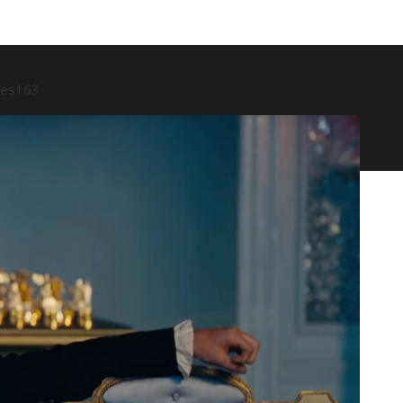
ses
163