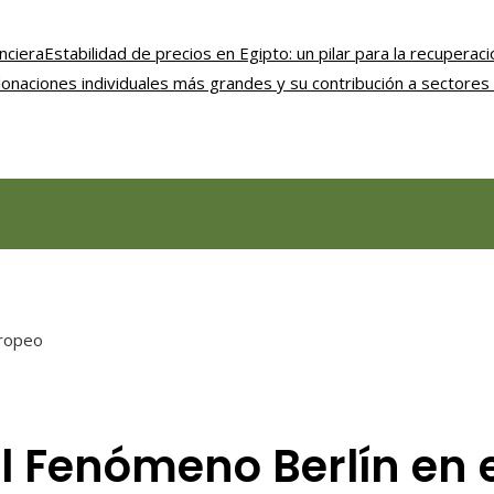
nciera
Estabilidad de precios en Egipto: un pilar para la recupera
onaciones individuales más grandes y su contribución a sectores 
uropeo
 El Fenómeno Berlín en