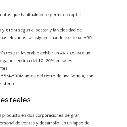
ontos que habitualmente permiten captar
M y €15M según el sector y la velocidad de
s más elevados se asignen cuando existe un ARR
rlín resulta favorable exhibir un ARR ≥€1M o un
enga por encima del 10–20% en fases
rtes.
 €5M–€30M antes del cierre de una Serie A, con
xistente.
es reales
 del producto en dos corporaciones de gran
ersonal de ventas y desarrollo. En un lapso de