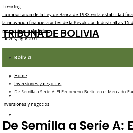
Trending
La importancia de la Ley de Banca de 1933 en la estabilidad fina
la innovación financiera antes de la Revolución Industrial
Las 15 d
TRIBUNA DE BOLIVIA
para el futuro de Belice
jueves, agosto 6
Bolivia
Home
Responsabilidad social
Inversiones y negocios
De Semilla a Serie A: El Fenómeno Berlín en el Mercado E
Ciencia y tecnología
Inversiones y negocios
Cultura y ocio
De Semilla a Serie A: