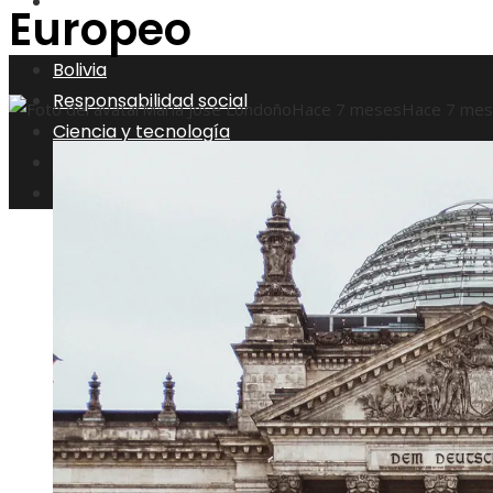
Inversiones y negocios
Europeo
Bolivia
Responsabilidad social
María José Londoño
Hace 7 meses
Hace 7 me
Ciencia y tecnología
Cultura y ocio
Inversiones y negocios