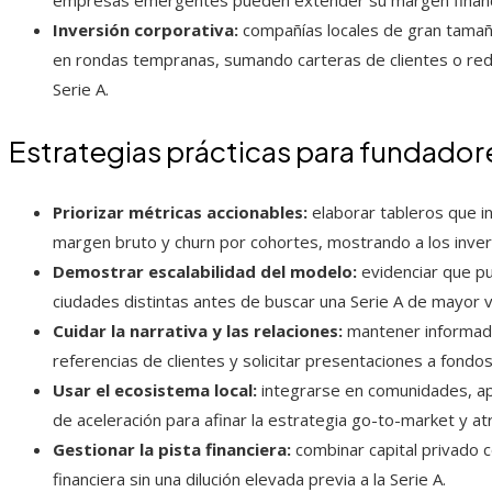
empresas emergentes pueden extender su margen financier
Inversión corporativa:
compañías locales de gran tamañ
en rondas tempranas, sumando carteras de clientes o redes 
Serie A.
Estrategias prácticas para fundadore
Priorizar métricas accionables:
elaborar tableros que i
margen bruto y churn por cohortes, mostrando a los invers
Demostrar escalabilidad del modelo:
evidenciar que p
ciudades distintas antes de buscar una Serie A de mayor 
Cuidar la narrativa y las relaciones:
mantener informados
referencias de clientes y solicitar presentaciones a fondos
Usar el ecosistema local:
integrarse en comunidades, a
de aceleración para afinar la estrategia go-to-market y atr
Gestionar la pista financiera:
combinar capital privado c
financiera sin una dilución elevada previa a la Serie A.