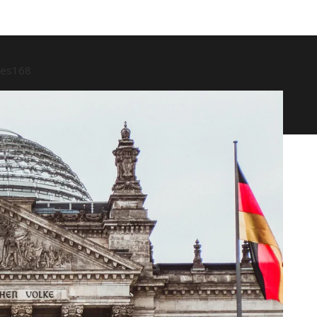
ses
168