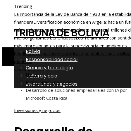
Trending
La importancia de la Ley de Banca de 1933 en la estabilid
financiera
Diversificación económica en Argelia: hacia un fu
TRIBUNA DE BOLIVIA
más resiliente y sostenible
Microbiota intestinal: trillones 
microorganismos beneficiosos
Los 10 animales con sentid
más impresionantes para la supervivencia en ambientes
Bolivia
hostiles
Las ecuaciones históricas que moldearon la civiliza
Responsabilidad social
moderna
Ciencia y tecnología
sábado, agosto 8
Home
Cultura y ocio
Inversiones y negocios
Inversiones y negocios
Desarrollo de soluciones empresariales con IA por
Microsoft Costa Rica
Inversiones y negocios