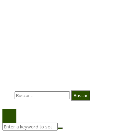
Hace 5 días
Transformación digital en la hospitalidad corporativa
Casa Grande Hotel
Hace 2 semanas
La estrategia digital de PAT redefine su posicionamie
en el ecosistema audiovisual
Búsqueda
Buscar:
© 2020 Todos los derechos Reservados.