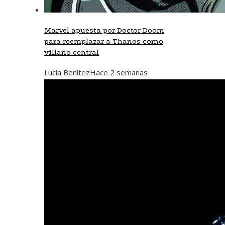
Marvel apuesta por Doctor Doom
para reemplazar a Thanos como
villano central
Lucía Benítez
Hace 2 semanas