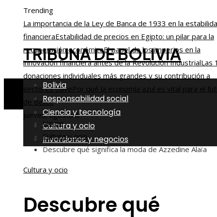
Trending
La importancia de la Ley de Banca de 1933 en la estabilid
financiera
Estabilidad de precios en Egipto: un pilar para la
TRIBUNA DE BOLIVIA
recuperación económica
El papel de los imperios en la
innovación financiera antes de la Revolución Industrial
Las 
donaciones individuales más grandes y su contribución a
Bolivia
sectores clave
Por qué la economía azul es vital para el fu
Responsabilidad social
de Belice
Ciencia y tecnología
jueves, agosto 6
Home
Cultura y ocio
Cultura y ocio
Inversiones y negocios
Descubre qué significa la moda de Azzedine Alaïa
Cultura y ocio
Descubre qué