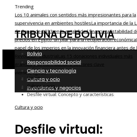
Trending
Los 10 animales con sentidos más impresionantes para la
supervivencia en ambientes hostiles
La importancia de la 
TRIBUNA DE BOLIVIA
de Banca de 1933 en la estabilidad financiera
Estabilidad 
precios en Egipto: un pilar para la recuperación económica
papel de los imperios en la innovación financiera antes de 
Bolivia
Revolución Industrial
Las 15 donaciones individuales más
Responsabilidad social
grandes y su contribución a sectores clave
Ciencia y tecnología
viernes, agosto 7
Home
Cultura y ocio
Cultura y ocio
Inversiones y negocios
Desfile virtual: Concepto y características
Cultura y ocio
Desfile virtual: