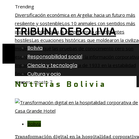
Trending
Diversificación económica en Argelia: hacia un futuro más
resiliente y sostenible
Los 10 animales con sentidos más
TRIBUNA DE BOLIVIA
impresionantes para la supervivencia en ambientes
hostiles
Las ecuaciones históricas que moldearon la civiliza
Bolivia
moderna
Por qué las pruebas de conocimiento cero son
Responsabilidad social
esenciales para la protección de la información corporativ
Ciencia y tecnología
importancia de la Ley de Banca de 1933 en la estabilidad
Cultura y ocio
financiera
Noticias Bolivia
viernes, agosto 7
Inversiones y negocios
Bolivia
Transformación digital en la hospitalidad corporativa