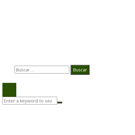
Transformación digital en la hospitalidad corporativa
Casa Grande Hotel
Hace 2 semanas
La estrategia digital de PAT redefine su posicionamie
en el ecosistema audiovisual
Búsqueda
Buscar:
© 2020 Todos los derechos Reservados.