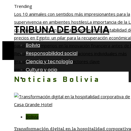
Trending
Los 10 animales con sentidos más impresionantes para la
supervivencia en ambientes hostiles
La importancia de la 
TRIBUNA DE BOLIVIA
de Banca de 1933 en la estabilidad financiera
Estabilidad 
precios en Egipto: un pilar para la recuperación económica
Bolivia
papel de los imperios en la innovación financiera antes de 
Responsabilidad social
Revolución Industrial
Las 15 donaciones individuales más
Ciencia y tecnología
grandes y su contribución a sectores clave
Cultura y ocio
viernes, agosto 7
Noticias Bolivia
Inversiones y negocios
Bolivia
Transformación digital en la hospitalidad corporativa