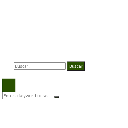
Transformación digital en la hospitalidad corporativa
Casa Grande Hotel
Hace 2 semanas
La estrategia digital de PAT redefine su posicionamie
en el ecosistema audiovisual
Búsqueda
Buscar:
© 2020 Todos los derechos Reservados.