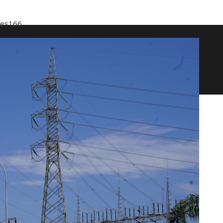
ses
166