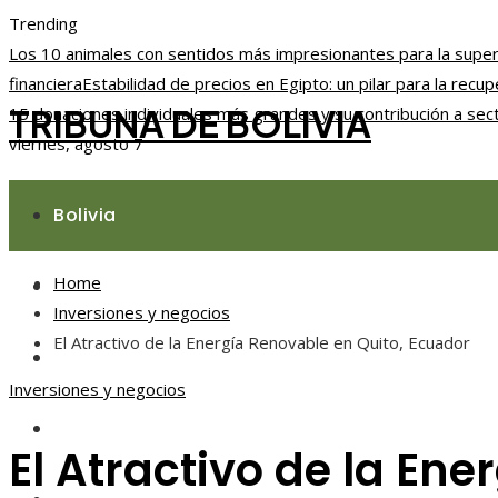
Trending
Los 10 animales con sentidos más impresionantes para la super
financiera
Estabilidad de precios en Egipto: un pilar para la rec
TRIBUNA DE BOLIVIA
15 donaciones individuales más grandes y su contribución a sec
viernes, agosto 7
Bolivia
Home
Responsabilidad social
Inversiones y negocios
El Atractivo de la Energía Renovable en Quito, Ecuador
Ciencia y tecnología
Inversiones y negocios
Cultura y ocio
El Atractivo de la En