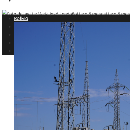
Inversiones y negocios
María José Londoño
Hace 6 meses
Hace 6 me
Bolivia
Responsabilidad social
Ciencia y tecnología
Cultura y ocio
Inversiones y negocios