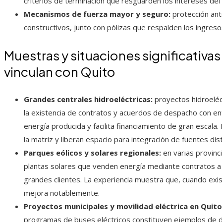
criterios de terminación que resguarden los intereses del 
Mecanismos de fuerza mayor y seguro:
protección ant
constructivos, junto con pólizas que respalden los ingreso
Muestras y situaciones significativa
vinculan con Quito
Grandes centrales hidroeléctricas:
proyectos hidroeléc
la existencia de contratos y acuerdos de despacho con en
energía producida y facilita financiamiento de gran escal
la matriz y liberan espacio para integración de fuentes di
Parques eólicos y solares regionales:
en varias provinc
plantas solares que venden energía mediante contratos a 
grandes clientes. La experiencia muestra que, cuando exist
mejora notablemente.
Proyectos municipales y movilidad eléctrica en Quito
programas de buses eléctricos constituyen ejemplos de de