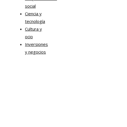
social
Ciencia y
tecnología
Cultura y
ocio
Inversiones
y negocios
Mapa Del Sitio
Aviso Legal
Quiénes somos
Contacto
Tendencias
Hace 7 días