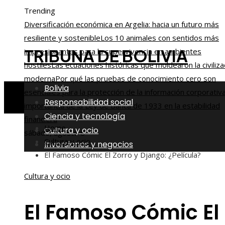
Trending
Diversificación económica en Argelia: hacia un futuro más
resiliente y sostenible
Los 10 animales con sentidos más
TRIBUNA DE BOLIVIA
impresionantes para la supervivencia en ambientes
hostiles
Las ecuaciones históricas que moldearon la civiliza
moderna
Por qué las pruebas de conocimiento cero son
Bolivia
esenciales para la protección de la información corporativ
Responsabilidad social
importancia de la Ley de Banca de 1933 en la estabilidad
Ciencia y tecnología
financiera
Home
Cultura y ocio
sábado, agosto 8
Cultura y ocio
Inversiones y negocios
El Famoso Cómic El Zorro y Django: ¿Película?
Cultura y ocio
El Famoso Cómic El