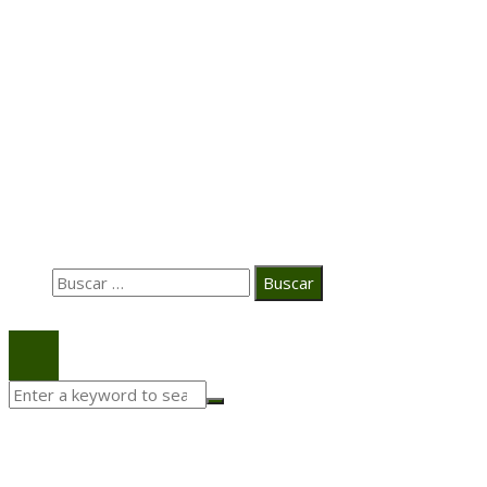
Transformación digital en la hospitalidad corporativa
Casa Grande Hotel
Hace 2 semanas
La estrategia digital de PAT redefine su posicionamie
en el ecosistema audiovisual
Búsqueda
Buscar:
© 2020 Todos los derechos Reservados.