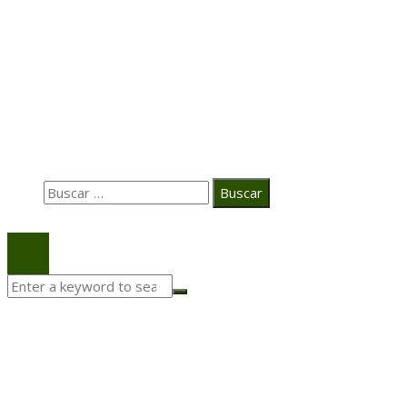
Casa Grande Hotel
Hace 2 semanas
La estrategia digital de PAT redefine su posicionamie
en el ecosistema audiovisual
Búsqueda
Buscar:
© 2020 Todos los derechos Reservados.