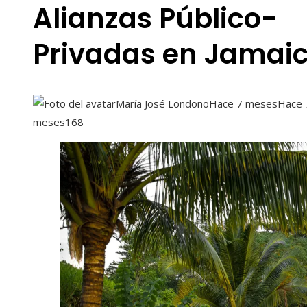
Alianzas Público-
Privadas en Jamai
María José Londoño
Hace 7 meses
Hace 
meses
168