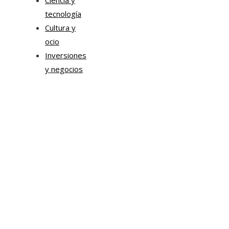
Ciencia y
tecnología
Cultura y
ocio
Inversiones
y negocios
Mapa Del Sitio
Aviso Legal
Quiénes somos
Contacto
Tendencias
Hace 1 semana
Transformación digital en la hospitalidad corporativa