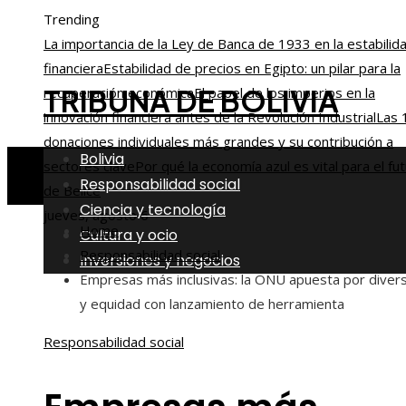
Trending
La importancia de la Ley de Banca de 1933 en la estabilid
financiera
Estabilidad de precios en Egipto: un pilar para la
TRIBUNA DE BOLIVIA
recuperación económica
El papel de los imperios en la
innovación financiera antes de la Revolución Industrial
Las 
donaciones individuales más grandes y su contribución a
Bolivia
sectores clave
Por qué la economía azul es vital para el fu
Responsabilidad social
de Belice
Ciencia y tecnología
jueves, agosto 6
Home
Cultura y ocio
Responsabilidad social
Inversiones y negocios
Empresas más inclusivas: la ONU apuesta por diver
y equidad con lanzamiento de herramienta
Responsabilidad social