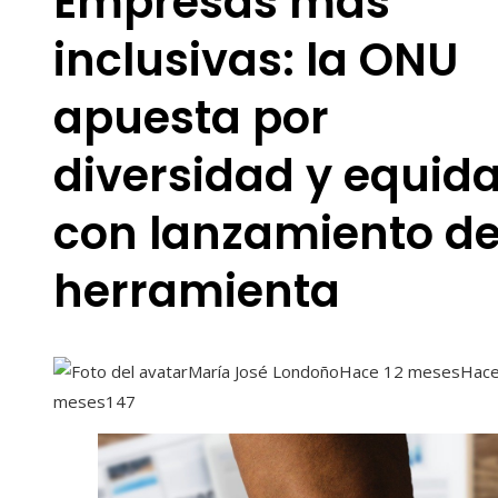
Empresas más
inclusivas: la ONU
apuesta por
diversidad y equid
con lanzamiento d
herramienta
María José Londoño
Hace 12 meses
Hace
meses
147