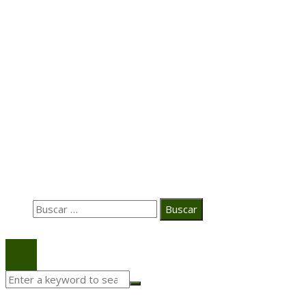
Hace 6 días
Transformación digital en la hospitalidad corporativa
Casa Grande Hotel
Hace 2 semanas
La estrategia digital de PAT redefine su posicionamie
en el ecosistema audiovisual
Búsqueda
Buscar:
© 2020 Todos los derechos Reservados.