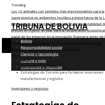
Trending
Los 10 animales con sentidos más impresionantes para la
supervivencia en ambientes hostiles
La importancia de la 
TRIBUNA DE BOLIVIA
de Banca de 1933 en la estabilidad financiera
Estabilidad 
precios en Egipto: un pilar para la recuperación económica
papel de los imperios en la innovación financiera antes de 
Bolivia
Revolución Industrial
Las 15 donaciones individuales más
Responsabilidad social
grandes y su contribución a sectores clave
Ciencia y tecnología
viernes, agosto 7
Home
Cultura y ocio
Inversiones y negocios
Inversiones y negocios
Estrategias de Torreón para fortalecer inversiones
manufactureras y logística
Inversiones y negocios