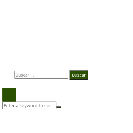
Transformación digital en la hospitalidad corporativa
Casa Grande Hotel
Hace 2 semanas
La estrategia digital de PAT redefine su posicionamie
en el ecosistema audiovisual
Búsqueda
Buscar:
© 2020 Todos los derechos Reservados.