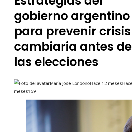
Estrategias del
gobierno argentino
para prevenir crisis
cambiaria antes de
las elecciones
María José Londoño
Hace 12 meses
Hace
meses
159