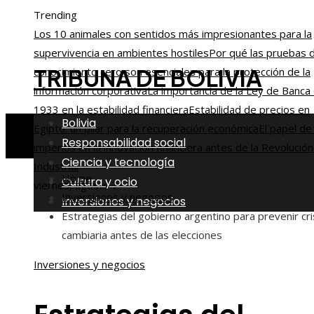
Trending
Los 10 animales con sentidos más impresionantes para la
supervivencia en ambientes hostiles
Por qué las pruebas 
TRIBUNA DE BOLIVIA
conocimiento cero son esenciales para la protección de la
información corporativa
La importancia de la Ley de Banca
1933 en la estabilidad financiera
Estabilidad de precios en
Bolivia
Egipto: un pilar para la recuperación económica
El papel de
Responsabilidad social
imperios en la innovación financiera antes de la Revolución
Ciencia y tecnología
Industrial
Home
Cultura y ocio
viernes, agosto 7
Inversiones y negocios
Inversiones y negocios
Estrategias del gobierno argentino para prevenir cri
cambiaria antes de las elecciones
Inversiones y negocios