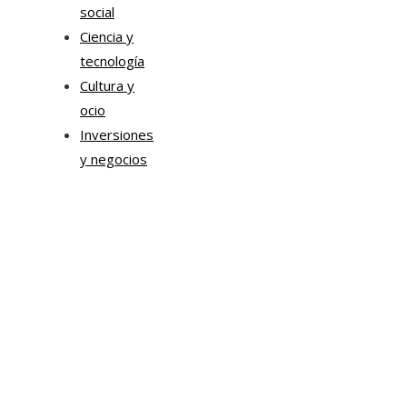
social
Ciencia y
tecnología
Cultura y
ocio
Inversiones
y negocios
Mapa Del Sitio
Aviso Legal
Quiénes somos
Contacto
Tendencias
Hace 6 días