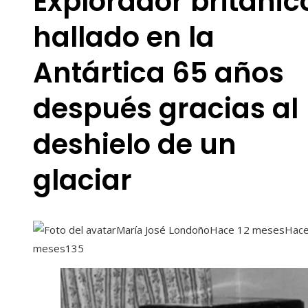
Explorador británic
hallado en la
Antártica 65 años
después gracias al
deshielo de un
glaciar
María José Londoño
Hace 12 meses
Hace
meses
135