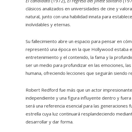
El candidato
(1972),
El regreso del jinete solitario
(197
clásicos analizados en universidades de cine y valora
natural, junto con una habilidad innata para establec
inolvidables y eternas.
Su fallecimiento abre un espacio para pensar en cóm
representó una época en la que Hollywood estaba en
entretenimiento y el contenido, la fama y la profundi
ser un medio para profundizar en las emociones, las 
humana, ofreciendo lecciones que seguirán siendo 
Robert Redford fue más que un actor impresionante; 
independiente y una figura influyente dentro y fuera
será una referencia esencial para las generaciones f
estrella cuya luz continuará resplandeciendo mediant
desarrollar y dar forma.