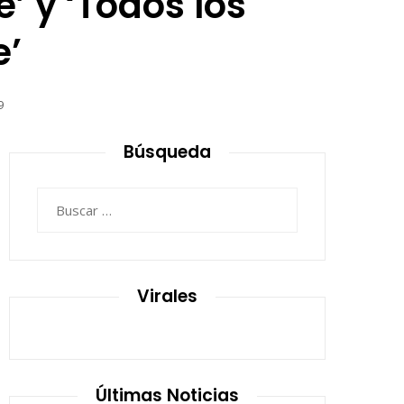
’ y ‘Todos los
e’
9
Búsqueda
Buscar:
Virales
Últimas Noticias