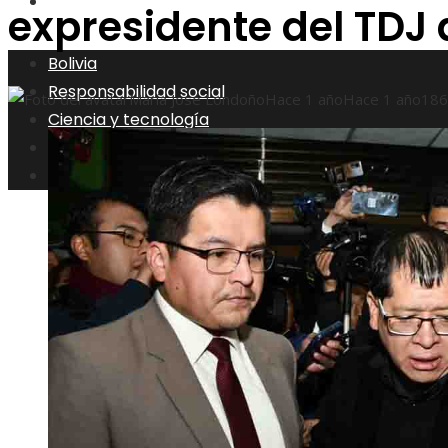
Inversiones y negocios
expresidente del TDJ 
Bolivia
Responsabilidad social
María José Londoño
Hace 1 año
Hace 1 año
186
Ciencia y tecnología
Cultura y ocio
Inversiones y negocios