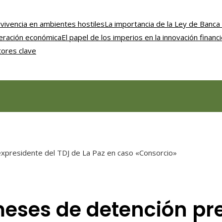
vivencia en ambientes hostiles
La importancia de la Ley de Banca 
uperación económica
El papel de los imperios en la innovación financ
tores clave
 expresidente del TDJ de La Paz en caso «Consorcio»
s meses de detención p