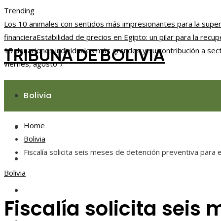
Trending
Los 10 animales con sentidos más impresionantes para la super
financiera
Estabilidad de precios en Egipto: un pilar para la rec
TRIBUNA DE BOLIVIA
15 donaciones individuales más grandes y su contribución a sec
viernes, agosto 7
Bolivia
Home
Responsabilidad social
Bolivia
Fiscalía solicita seis meses de detención preventiva para
Ciencia y tecnología
Bolivia
Cultura y ocio
Fiscalía solicita sei