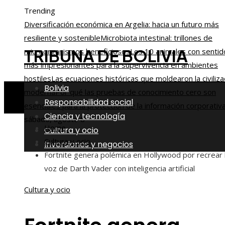
Trending
Diversificación económica en Argelia: hacia un futuro más
resiliente y sostenible
Microbiota intestinal: trillones de
TRIBUNA DE BOLIVIA
microorganismos beneficiosos
Los 10 animales con sentid
más impresionantes para la supervivencia en ambientes
hostiles
Las ecuaciones históricas que moldearon la civiliza
Bolivia
moderna
Por qué las pruebas de conocimiento cero son
Responsabilidad social
esenciales para la protección de la información corporativ
Ciencia y tecnología
sábado, agosto 8
Home
Cultura y ocio
Cultura y ocio
Inversiones y negocios
Fortnite genera polémica en Hollywood por recrear 
voz de Darth Vader con inteligencia artificial
Cultura y ocio