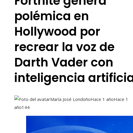
Fortnite genera
polémica en
Hollywood por
recrear la voz de
Darth Vader con
inteligencia artificia
María José Londoño
Hace 1 año
Hace 1
año
144