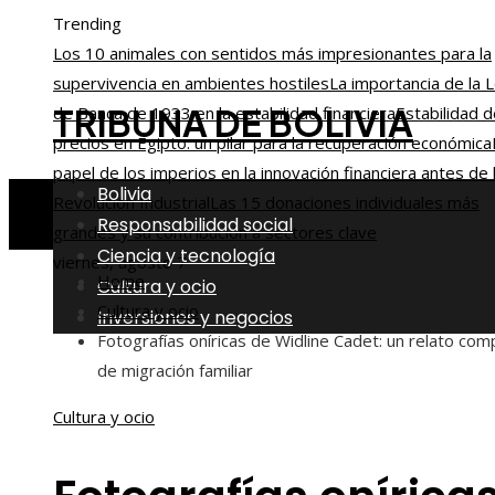
Trending
Los 10 animales con sentidos más impresionantes para la
supervivencia en ambientes hostiles
La importancia de la 
TRIBUNA DE BOLIVIA
de Banca de 1933 en la estabilidad financiera
Estabilidad 
precios en Egipto: un pilar para la recuperación económica
papel de los imperios en la innovación financiera antes de 
Bolivia
Revolución Industrial
Las 15 donaciones individuales más
Responsabilidad social
grandes y su contribución a sectores clave
Ciencia y tecnología
viernes, agosto 7
Home
Cultura y ocio
Cultura y ocio
Inversiones y negocios
Fotografías oníricas de Widline Cadet: un relato com
de migración familiar
Cultura y ocio