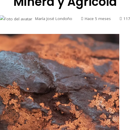
Minera y Agrícola
María José Londoño
Hace 5 meses
11