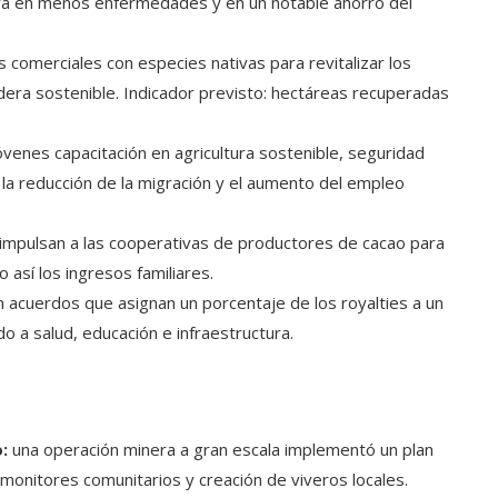
iva en menos enfermedades y en un notable ahorro del
s comerciales con especies nativas para revitalizar los
era sostenible. Indicador previsto: hectáreas recuperadas
óvenes capacitación en agricultura sostenible, seguridad
la reducción de la migración y el aumento del empleo
impulsan a las cooperativas de productores de cacao para
 así los ingresos familiares.
 acuerdos que asignan un porcentaje de los royalties a un
o a salud, educación e infraestructura.
:
una operación minera a gran escala implementó un plan
 monitores comunitarios y creación de viveros locales.