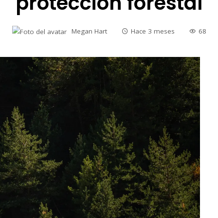
protección forestal
Megan Hart
Hace 3 meses
68