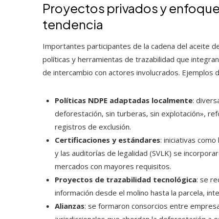
Proyectos privados y enfoqu
tendencia
Importantes participantes de la cadena del aceite d
políticas y herramientas de trazabilidad que integr
de intercambio con actores involucrados. Ejemplos 
Políticas NDPE adaptadas localmente
: diver
deforestación, sin turberas, sin explotación», 
registros de exclusión.
Certificaciones y estándares
: iniciativas co
y las auditorías de legalidad (SVLK) se incorpor
mercados con mayores requisitos.
Proyectos de trazabilidad tecnológica
: se r
información desde el molino hasta la parcela, int
Alianzas
: se formaron consorcios entre empres
jurisdiccionales que abordan la deforestación a esc