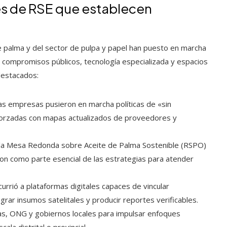
es de RSE que establecen
e palma y del sector de pulpa y papel han puesto en marcha
an compromisos públicos, tecnología especializada y espacios
destacados:
sas empresas pusieron en marcha políticas de «sin
reforzadas con mapas actualizados de proveedores y
mo la Mesa Redonda sobre Aceite de Palma Sostenible (RSPO)
aron como parte esencial de las estrategias para atender
ecurrió a plataformas digitales capaces de vincular
egrar insumos satelitales y producir reportes verificables.
as, ONG y gobiernos locales para impulsar enfoques
ala distrital o provincial.