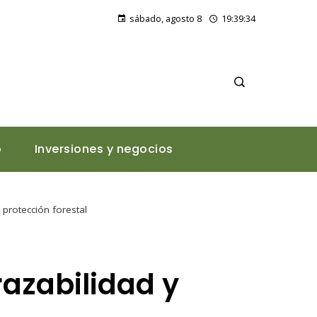
Diversificación económica en Argelia: hacia un futuro más resiliente y sostenible
sábado, agosto 8
19:39:35
o
Inversiones y negocios
 protección forestal
razabilidad y