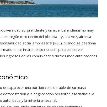
 biodiversidad sorprendente y un nivel de endemismo muy
en ningún otro rincón del planeta—y, a la vez, afronta
sponsabilidad social empresarial (RSE), cuando se gestiona
ansformado en un instrumento esencial para conservar
r los ingresos de las comunidades rurales mediante cadenas
económico
o desaparecer una porción considerable de su masa
a deforestación y la degradación persisten asociadas a la
no autorizada y la minería artesanal.
de lémures, junto con miles de plantas endémicas,