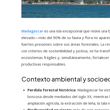
Madagascar
es una isla excepcional que reúne una
elevado—más del 90% de su fauna y flora no aparece 
fuertes presiones sobre sus áreas forestales. La re
con criterios de sostenibilidad y justicia, se ha tr
ecosistemas frágiles y, simultáneamente, fortalece
productivas responsables.
Contexto ambiental y socio
Perdida forestal histórica:
Madagascar ha vist
boscosa desde mediados del siglo XX, mientras l
ampliación agrícola, la extracción de leña, la tala 
Biodiversidad en riesgo:
más de cien especies 