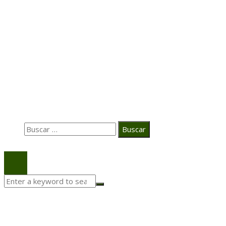
Transformación digital en la hospitalidad corporativa
Casa Grande Hotel
Hace 2 semanas
La estrategia digital de PAT redefine su posicionamie
en el ecosistema audiovisual
Búsqueda
Buscar:
© 2020 Todos los derechos Reservados.