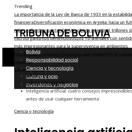
Trending
La importancia de la Ley de Banca de 1933 en la estabilid
financiera
Diversificación económica en Argelia: hacia un fu
TRIBUNA DE BOLIVIA
más resiliente y sostenible
Microbiota intestinal: trillones 
microorganismos beneficiosos
Los 10 animales con sentid
más impresionantes para la supervivencia en ambientes
Bolivia
hostiles
Las ecuaciones históricas que moldearon la civiliza
Responsabilidad social
moderna
Ciencia y tecnología
sábado, agosto 8
Home
Cultura y ocio
Ciencia y tecnología
Inversiones y negocios
Inteligencia artificial: cuatro consejos imprescindible
antes de usar cualquier herramienta
Ciencia y tecnología