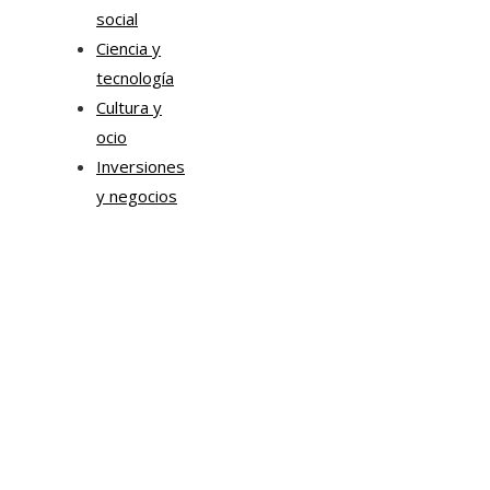
social
Ciencia y
tecnología
Cultura y
ocio
Inversiones
y negocios
Mapa Del Sitio
Aviso Legal
Quiénes somos
Contacto
Tendencias
Hace 1 semana