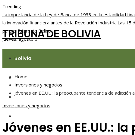
Trending
La importancia de la Ley de Banca de 1933 en la estabilidad fina
la innovación financiera antes de la Revolución Industrial
Las 15 d
TRIBUNA DE BOLIVIA
para el futuro de Belice
jueves, agosto 6
Bolivia
Home
Responsabilidad social
Inversiones y negocios
Jóvenes en EE.UU.: la preocupante tendencia de adicción 
Ciencia y tecnología
Inversiones y negocios
Cultura y ocio
Jóvenes en EE.UU.: l