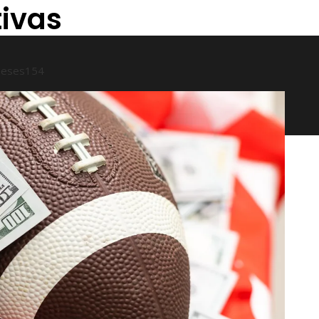
tivas
meses
154