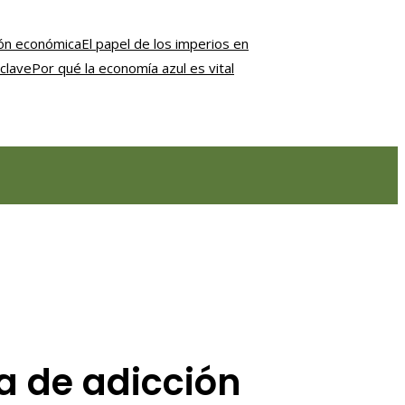
ción económica
El papel de los imperios en
clave
Por qué la economía azul es vital
a de adicción