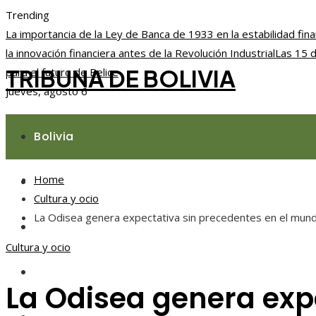
Trending
La importancia de la Ley de Banca de 1933 en la estabilidad fina
la innovación financiera antes de la Revolución Industrial
Las 15 d
TRIBUNA DE BOLIVIA
para el futuro de Belice
jueves, agosto 6
Bolivia
Home
Responsabilidad social
Cultura y ocio
La Odisea genera expectativa sin precedentes en el mun
Ciencia y tecnología
Cultura y ocio
Cultura y ocio
La Odisea genera expe