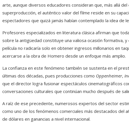
arte, aunque diversos educadores consideran que, más allá del e
superproducción, el auténtico valor del filme reside en su capac
espectadores que quizá jamás habían contemplado la idea de le
Profesores especializados en literatura clásica afirman que tod
sobre la antigüedad constituye una valiosa ocasión formativa, y 
película no radicaría solo en obtener ingresos millonarios en taqu
acercarse a la obra de Homero desde un enfoque más amplio.
La confianza en este fenómeno también se sustenta en el prestig
últimas dos décadas, pues producciones como
Oppenheimer
,
In
que el director logra fusionar espectáculos cinematográficos co
conversaciones culturales que continúan mucho después de salir 
A raíz de ese precedente, numerosos expertos del sector est
como uno de los fenómenos comerciales más destacados del año 
de dólares en ganancias a nivel internacional.