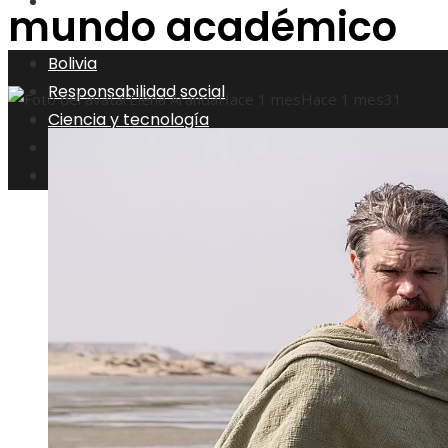
Inversiones y negocios
mundo académico
Bolivia
Responsabilidad social
Elena Aranda
Hace 1 mes
Hace 1 mes
31
Ciencia y tecnología
Cultura y ocio
Inversiones y negocios