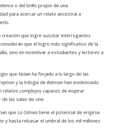
lenco o del brillo propio de una
idad para acercar un relato ancestral a
erlo.
a creación que logre suscitar interrogantes
consideran que el logro más significativo de la
illa, sino en incentivar a estudiantes y lectores a
io que Nolan ha forjado a lo largo de las
ception
y la trilogía de
Batman
han evidenciado
n relatos complejos capaces de inspirar
de las salas de cine.
iman que
La Odisea
tiene el potencial de erigirse
y hasta rebasar el umbral de los mil millones