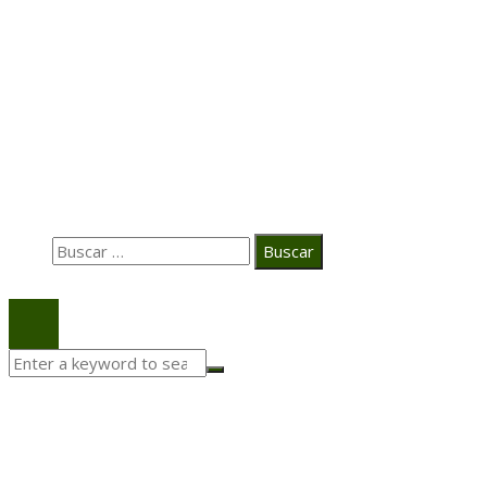
Transformación digital en la hospitalidad corporativa
Casa Grande Hotel
Hace 2 semanas
La estrategia digital de PAT redefine su posicionamie
en el ecosistema audiovisual
Búsqueda
Buscar:
© 2020 Todos los derechos Reservados.