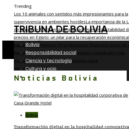
Trending
Los 10 animales con sentidos más impresionantes para la
supervivencia en ambientes hostiles
La importancia de la 
TRIBUNA DE BOLIVIA
de Banca de 1933 en la estabilidad financiera
Estabilidad 
precios en Egipto: un pilar para la recuperación económica
Bolivia
papel de los imperios en la innovación financiera antes de 
Responsabilidad social
Revolución Industrial
Las 15 donaciones individuales más
Ciencia y tecnología
grandes y su contribución a sectores clave
Cultura y ocio
viernes, agosto 7
Noticias Bolivia
Inversiones y negocios
Bolivia
Transformación digital en la hospitalidad corporativa