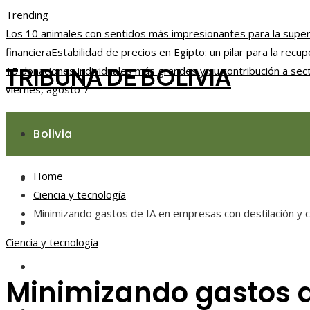
Trending
Los 10 animales con sentidos más impresionantes para la super
financiera
Estabilidad de precios en Egipto: un pilar para la rec
TRIBUNA DE BOLIVIA
15 donaciones individuales más grandes y su contribución a sec
viernes, agosto 7
Bolivia
Home
Responsabilidad social
Ciencia y tecnología
Minimizando gastos de IA en empresas con destilación y c
Ciencia y tecnología
Ciencia y tecnología
Cultura y ocio
Minimizando gastos d