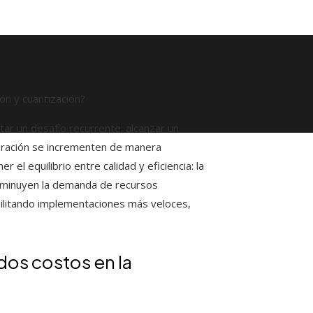
tar un desafío recurrente: alcanzar un
eración se incrementen de manera
l equilibrio entre calidad y eficiencia: la
sminuyen la demanda de recursos
ibilitando implementaciones más veloces,
dos costos en la