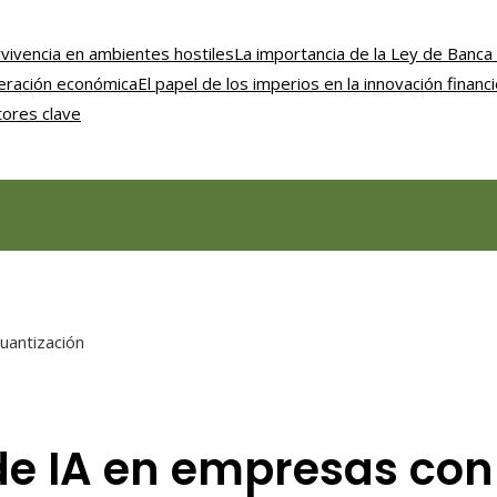
vivencia en ambientes hostiles
La importancia de la Ley de Banca 
uperación económica
El papel de los imperios en la innovación financ
tores clave
uantización
e IA en empresas con 