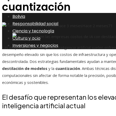
Inversiones y negocios
cuantización
Bolivia
Responsabilidad social
Elena Aranda
Hace 3 meses
Hace 2 meses
71
Ciencia y tecnología
Cultura y ocio
Inversiones y negocios
Las empresas que incorporan inteligencia artificial suelen enfren
desempeño elevado sin que los costos de infraestructura y op
descontrolada. Dos estrategias fundamentales ayudan a mantener e
destilación de modelos
y la
cuantización
. Ambas técnicas di
computacionales sin afectar de forma notable la precisión, pos
económicas y sostenibles.
El desafío que representan los eleva
inteligencia artificial actual