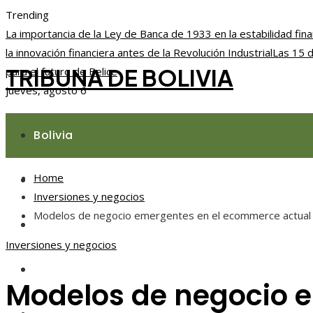
Trending
La importancia de la Ley de Banca de 1933 en la estabilidad fina
la innovación financiera antes de la Revolución Industrial
Las 15 d
TRIBUNA DE BOLIVIA
para el futuro de Belice
jueves, agosto 6
Bolivia
Home
Responsabilidad social
Inversiones y negocios
Modelos de negocio emergentes en el ecommerce actual
Ciencia y tecnología
Inversiones y negocios
Cultura y ocio
Modelos de negocio 