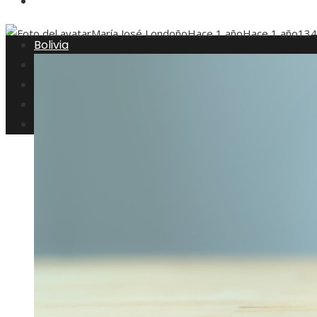
Inversiones y negocios
María José Londoño
Hace 1 año
Hace 1 año
134
Bolivia
Responsabilidad social
Ciencia y tecnología
Cultura y ocio
Inversiones y negocios