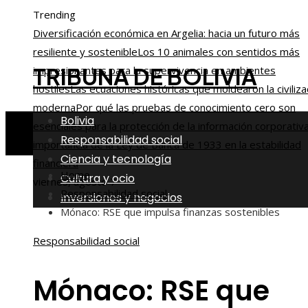
Trending
Diversificación económica en Argelia: hacia un futuro más
resiliente y sostenible
Los 10 animales con sentidos más
TRIBUNA DE BOLIVIA
impresionantes para la supervivencia en ambientes
hostiles
Las ecuaciones históricas que moldearon la civiliza
moderna
Por qué las pruebas de conocimiento cero son
Bolivia
esenciales para la protección de la información corporativ
Responsabilidad social
importancia de la Ley de Banca de 1933 en la estabilidad
Ciencia y tecnología
financiera
Home
Cultura y ocio
viernes, agosto 7
Responsabilidad social
Inversiones y negocios
Mónaco: RSE que impulsa finanzas sostenibles
Responsabilidad social
Mónaco: RSE que