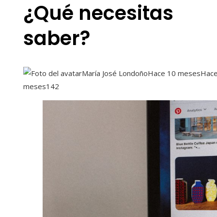
¿Qué necesitas
saber?
María José Londoño
Hace 10 meses
Hace
meses
142