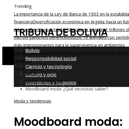
Trending
La importancia de la Ley de Banca de 1933 en la estabilid
financiera
Diversificación económica en Argelia: hacia un fu
TRIBUNA DE BOLIVIA
más resiliente y sostenible
Microbiota intestinal: trillones 
microorganismos beneficiosos
Los 10 animales con sentid
más impresionantes para la supervivencia en ambientes
Bolivia
hostiles
Las ecuaciones históricas que moldearon la civiliza
Responsabilidad social
moderna
Ciencia y tecnología
sábado, agosto 8
Home
Cultura y ocio
Moda y tendencias
Inversiones y negocios
Moodboard moda: ¿Qué necesitas saber?
Moda y tendencias
Moodboard moda: