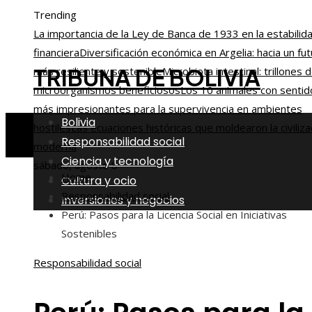
Trending
La importancia de la Ley de Banca de 1933 en la estabilid
financiera
Diversificación económica en Argelia: hacia un fu
TRIBUNA DE BOLIVIA
más resiliente y sostenible
Microbiota intestinal: trillones 
microorganismos beneficiosos
Los 10 animales con sentid
más impresionantes para la supervivencia en ambientes
Bolivia
hostiles
Las ecuaciones históricas que moldearon la civiliza
Responsabilidad social
moderna
Ciencia y tecnología
sábado, agosto 8
Home
Cultura y ocio
Responsabilidad social
Inversiones y negocios
Perú: Pasos para la Licencia Social en Iniciativas
Sostenibles
Responsabilidad social